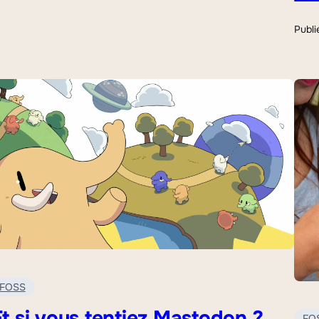
Publi
FOSS
t si vous tentiez Mastodon ?
FO