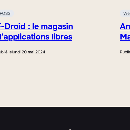
FOSS
We
-Droid : le magasin
Ar
’applications libres
Ma
blié le
lundi 20 mai 2024
Publi