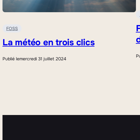
F
FOSS
d
La météo en trois clics
Pu
Publié le
mercredi 31 juillet 2024