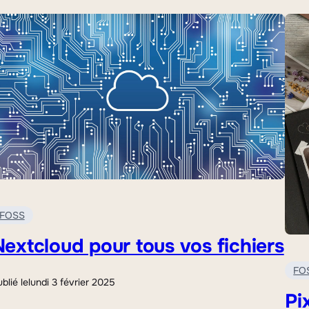
FOSS
extcloud pour tous vos fichiers
FO
blié le
lundi 3 février 2025
Pix