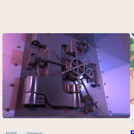
E
FOSS
Général