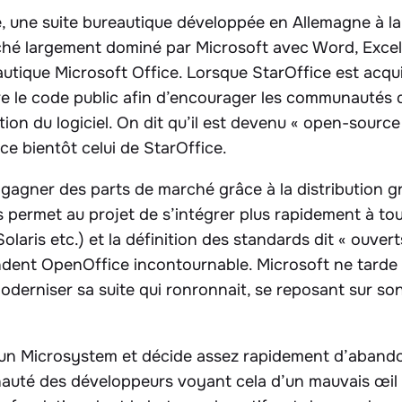
fice, une suite bureautique développée en Allemagne à l
ché largement dominé par Microsoft avec Word, Excel,
eautique Microsoft Office. Lorsque StarOffice est acq
re le code public afin d’encourager les communautés
tion du logiciel. On dit qu’il est devenu « open-source
e bientôt celui de StarOffice.
 gagner des parts de marché grâce à la distribution g
es permet au projet de s’intégrer plus rapidement à to
laris etc.) et la définition des standards dit « ouver
rendent OpenOffice incontournable. Microsoft ne tarde d
oderniser sa suite qui ronronnait, se reposant sur s
Sun Microsystem et décide assez rapidement d’aband
nauté des développeurs voyant cela d’un mauvais œil