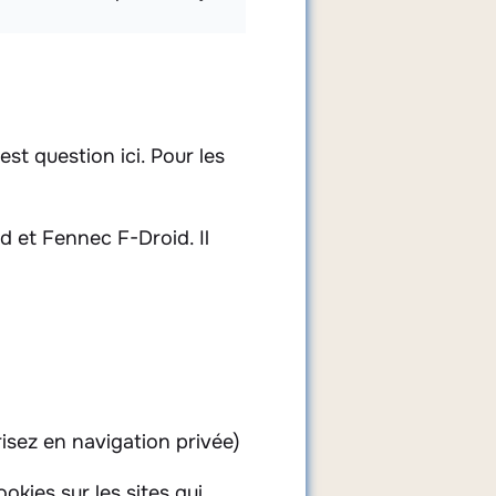
st question ici. Pour les
d et Fennec F-Droid. Il
risez en navigation privée)
okies sur les sites qui