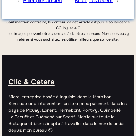
«
Billet plus ancien
Billet plus récent
»
Sauf mention contraire, le contenu de cet article est publié sous licence
CC-by-sa 4.0
Les images peuvent être soumises à d’autres licences. Merci de vous y
référer si vous souhaitez les utiliser ailleurs que sur ce site.
Clic & Cetera
Micro-entreprise basée à Inguiniel dans le Morbihan.
Son secteur d’intervention se situe principalement dans les
pays de Plouay, Lorient, Hennebont, Pontivy, Quimperlé,
Le Faouët et Guémené sur Scorff. Mobile sur toute la
Bretagne et bien sûr apte à travailler dans le monde entier
depuis mon bureau 🙂