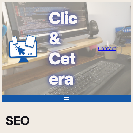
Clic
&
Contact
Cet
era
SEO